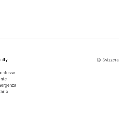
nity
Svizzera
dentesse
ente
mergenza
tario