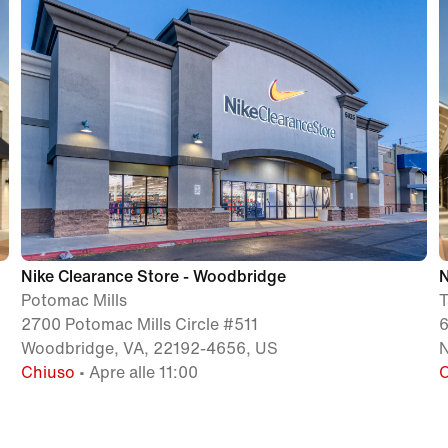
Nike Clearance Store - Woodbridge
N
Potomac Mills
T
2700 Potomac Mills Circle #511
6
Woodbridge, VA, 22192-4656, US
N
Chiuso
• Apre alle 11:00