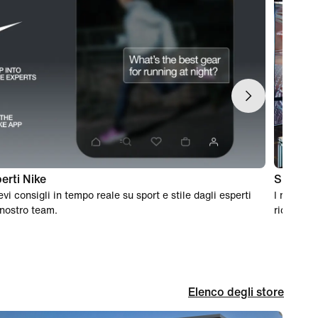
erti Nike
Shopping
evi consigli in tempo reale su sport e stile dagli esperti
I member 
 nostro team.
ricevuta s
Elenco degli store