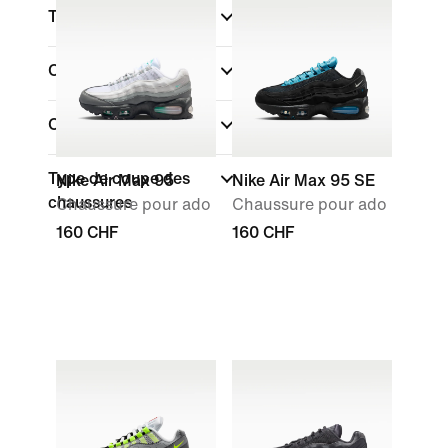
Taille / Pointure
Couleur
Collections
Type de coupe des
Nike Air Max 95
Nike Air Max 95 SE
chaussures
Chaussure pour ado
Chaussure pour ado
160 CHF
160 CHF