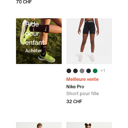
70 CHF
Nike
Free
Ride
pour
enfant
Acheter
+
1
Meilleure vente
Nike Pro
Short pour fille
32 CHF