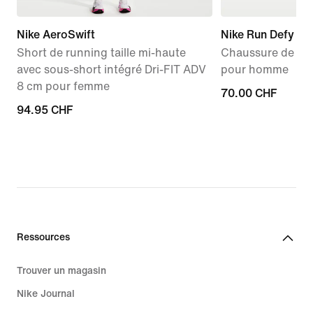
Nike AeroSwift
Nike Run Defy
Short de running taille mi-haute
Chaussure de run
avec sous-short intégré Dri-FIT ADV
pour homme
8 cm pour femme
70.00 CHF
70.00 CHF
94.95 CHF
94.95 CHF
Ressources
Trouver un magasin
Nike Journal