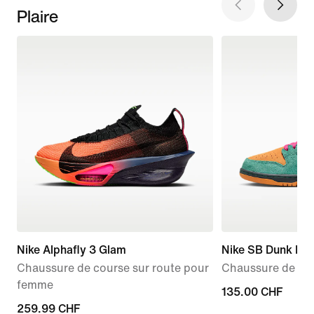
Plaire
Nike Alphafly 3 Glam
Nike SB Dunk Lo
Chaussure de course sur route pour
Chaussure de sk
femme
135.00 CHF
135.00 CHF
current
259.99 CHF