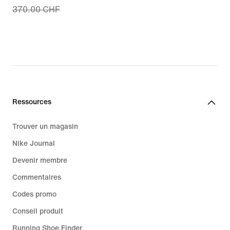
370.00 CHF
price
259.99 CHF,
original
price
370.00 CHF
Ressources
Trouver un magasin
Nike Journal
Devenir membre
Commentaires
Codes promo
Conseil produit
Running Shoe Finder