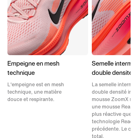
Empeigne en mesh
Semelle interméd
technique
double densité
L'empeigne est en mesh
La semelle interméd
technique, une matière
double densité intè
douce et respirante.
mousse ZoomX sup
une mousse React
plus réactive que la
technologie React
précédente. Le conf
total.