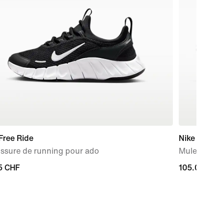
Free Ride
Nike Mind 
ssure de running pour ado
Mules d'a
5 CHF
5 CHF
105.00 CH
105.00 CH