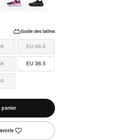
Guide des tailles
36
EU 36.5
38
EU 38.5
40
 panier
avoris