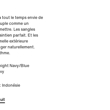
a tout le temps envie de
souple comme un
 mettre. Les sangles
ntien parfait. Et les
melle extérieure
ger naturellement.
ythme.
night Navy/Blue
avy
: Indonésie
uit