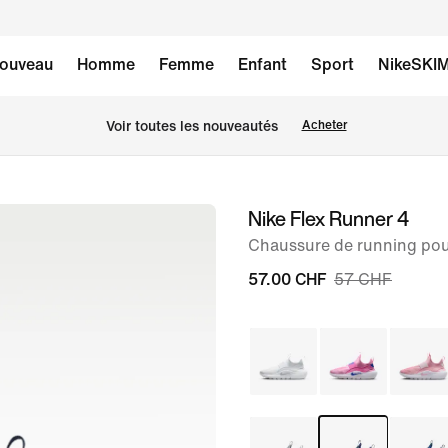
ouveau
Homme
Femme
Enfant
Sport
NikeSKI
 Voir toutes les nouveautés
Acheter
Nike Flex Runner 4
image 1
sur
Chaussure de running po
8
57.00 CHF
57 CHF