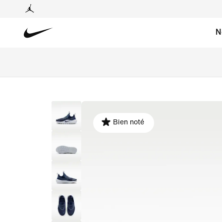
N
Bien noté