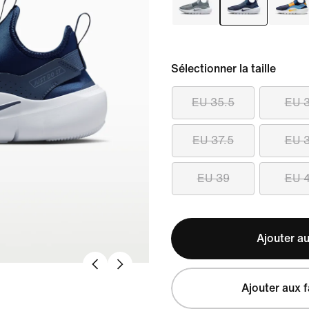
Sélectionner la taille
EU 35.5
EU 
EU 37.5
EU 
EU 39
EU 
Ajouter au
Ajouter aux f