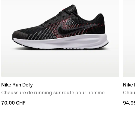
Nike Run Defy
Nike 
Chaussure de running sur route pour homme
Chau
70.00 CHF
70.00 CHF
94.9
94.9