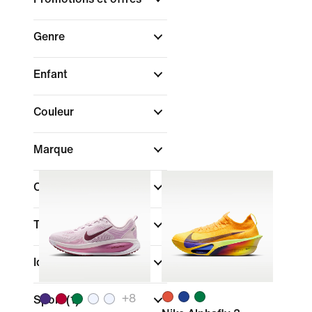
Genre
Enfant
Couleur
Marque
Collections
Type d'amorti
Idéal pour
+
8
Sport
(1)