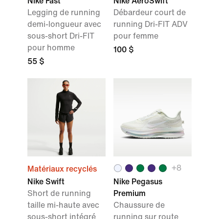
Nike Fast
Nike AeroSwift
Legging de running
Débardeur court de
demi-longueur avec
running Dri-FIT ADV
sous-short Dri-FIT
pour femme
pour homme
100 $
55 $
+8
Matériaux recyclés
Nike Swift
Nike Pegasus
Short de running
Premium
taille mi-haute avec
Chaussure de
sous-short intégré
running sur route