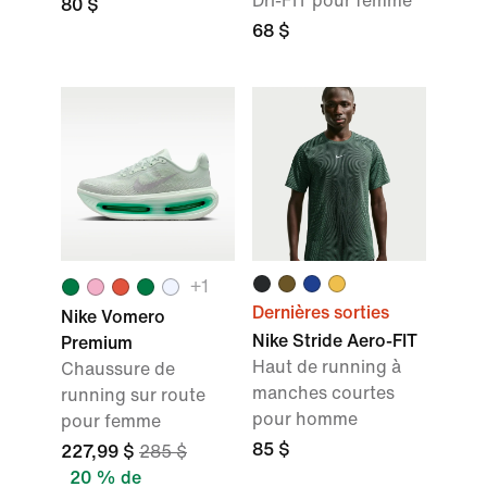
Dri-FIT pour femme
80 $
68 $
+
1
Dernières sorties
Nike Vomero
Nike Stride Aero-FIT
Premium
Haut de running à
Chaussure de
manches courtes
running sur route
pour homme
pour femme
85 $
227,99 $
285 $
20 % de