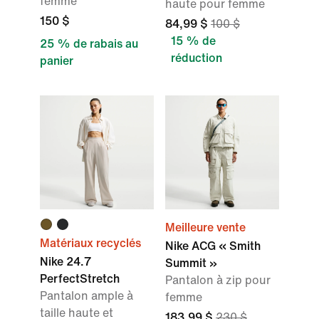
femme
haute pour femme
150 $
84,99 $
100 $
15 % de
25 % de rabais au
réduction
panier
Meilleure vente
Matériaux recyclés
Nike ACG « Smith
Nike 24.7
Summit »
PerfectStretch
Pantalon à zip pour
Pantalon ample à
femme
taille haute et
183,99 $
230 $