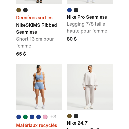
Nike Pro Seamless
Dernières sorties
Legging 7/8 taille
NikeSKIMS Ribbed
haute pour femme
Seamless
Short 13 cm pour
80 $
femme
65 $
+
3
Nike 24.7
Matériaux recyclés