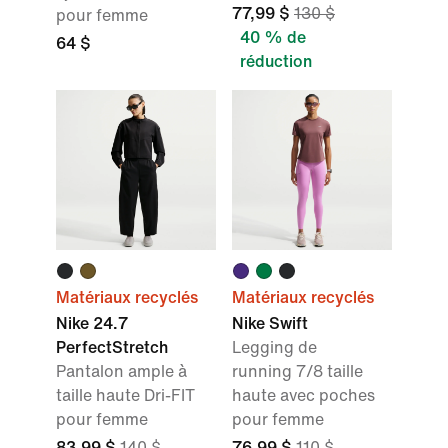
77,99 $
130 $
pour femme
40 % de
64 $
réduction
Matériaux recyclés
Matériaux recyclés
Nike 24.7
Nike Swift
PerfectStretch
Legging de
Pantalon ample à
running 7/8 taille
taille haute Dri-FIT
haute avec poches
pour femme
pour femme
83,99 $
140 $
76,99 $
110 $