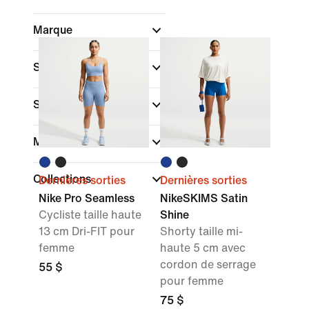
Marque
Sport
Style
Material
Collections
Dernières sorties
Dernières sorties
Nike Pro Seamless
NikeSKIMS Satin
Cycliste taille haute
Shine
13 cm Dri-FIT pour
Shorty taille mi-
femme
haute 5 cm avec
cordon de serrage
55 $
pour femme
75 $