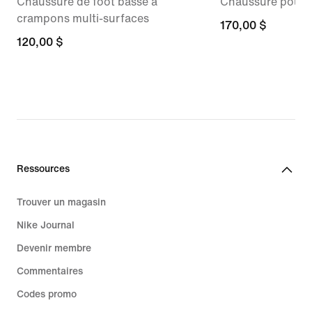
Chaussure de foot basse à
Chaussure pour
crampons multi-surfaces
170,00 $
170,00 $
120,00 $
120,00 $
Ressources
Trouver un magasin
Nike Journal
Devenir membre
Commentaires
Codes promo