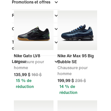
Promotions et offres
Rechercher par prix
Collections
Type de coupe des
chaussures
Nike Gato LV8
Nike Air Max 95 Big
Largeur
Chaussure pour
Bubble SE
homme
Chaussure pour
homme
135,99 $
160 $
15 % de
199,99 $
235 $
réduction
14 % de
réduction