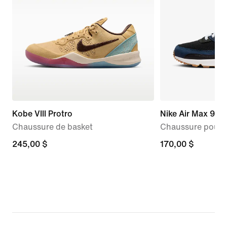
Kobe VIII Protro
Nike Air Max 90
Chaussure de basket
Chaussure pour
245,00 $
245,00 $
170,00 $
170,00 $