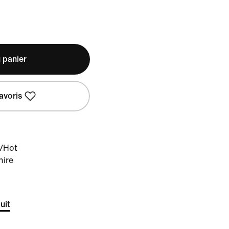
 panier
avoris
r/Hot
hire
uit