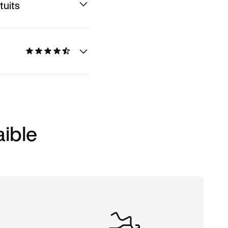
tuits
aible