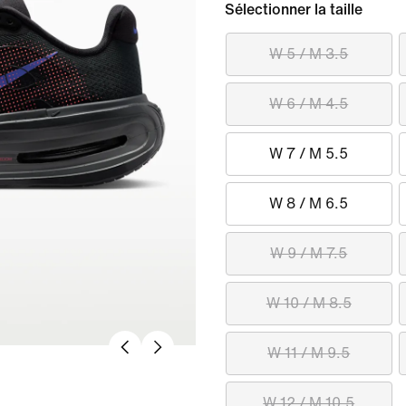
Sélectionner la taille
W 5 / M 3.5
W 6 / M 4.5
W 7 / M 5.5
W 8 / M 6.5
W 9 / M 7.5
W 10 / M 8.5
W 11 / M 9.5
W 12 / M 10.5