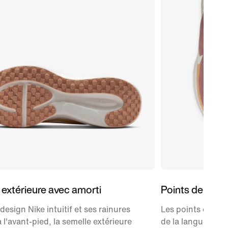
 extérieure avec amorti
Points de cont
design Nike intuitif et ses rainures
Les points de con
à l'avant-pied, la semelle extérieure
de la languette 