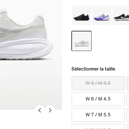
Sélectionner la taille
W 5 / M 3.5
W 6 / M 4.5
W 7 / M 5.5