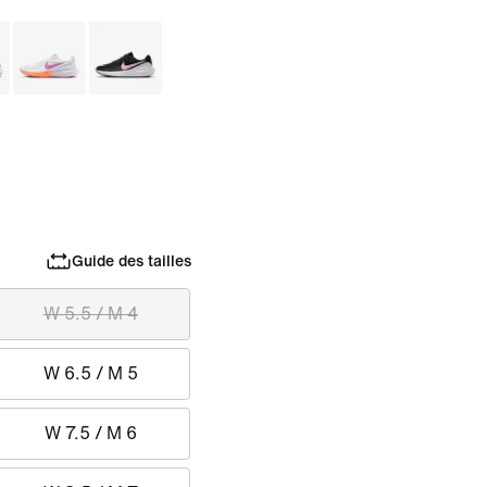
Guide des tailles
W 5.5 / M 4
W 6.5 / M 5
W 7.5 / M 6