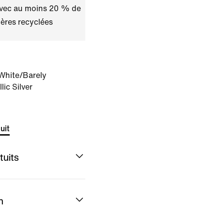
avec au moins 20 % de
ères recyclées
White/Barely
ic Silver
uit
tuits
n