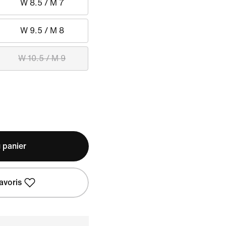
W 8.5 / M 7
W 9.5 / M 8
W 10.5 / M 9
 panier
avoris