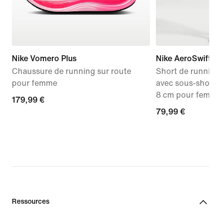
Nike Vomero Plus
Nike AeroSwift
Chaussure de running sur route
Short de running 
pour femme
avec sous-short i
8 cm pour femm
179,99 €
179,99 €
79,99 €
79,99 €
Ressources