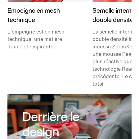
Empeigne en mesh
Semelle interméd
technique
double densité
L'empeigne est en mesh
La semelle interméd
technique, une matière
double densité intè
douce et respirante.
mousse ZoomX sup
une mousse React
plus réactive que la
technologie React
précédente. Le conf
total.
Derrière le
design