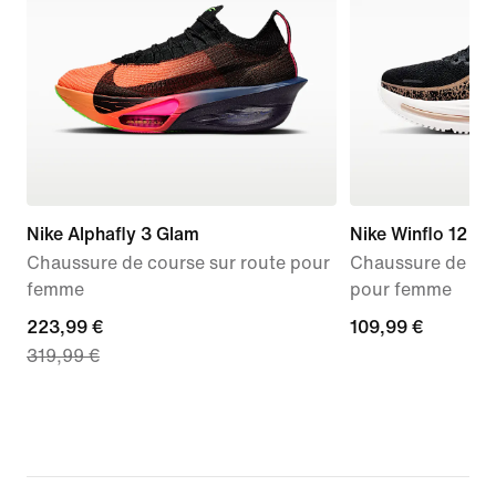
Nike Alphafly 3 Glam
Nike Winflo 12
Chaussure de course sur route pour
Chaussure de run
femme
pour femme
current
223,99 €
109,99 €
109,99 €
319,99 €
price
223,99 €,
original
price
319,99 €