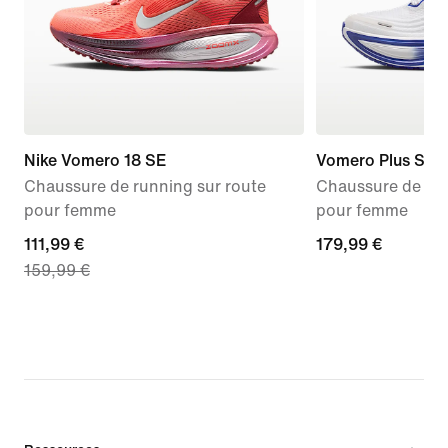
Nike Vomero 18 SE
Vomero Plus SE
Chaussure de running sur route
Chaussure de run
pour femme
pour femme
current
111,99 €
179,99 €
179,99 €
159,99 €
price
111,99 €,
original
price
159,99 €