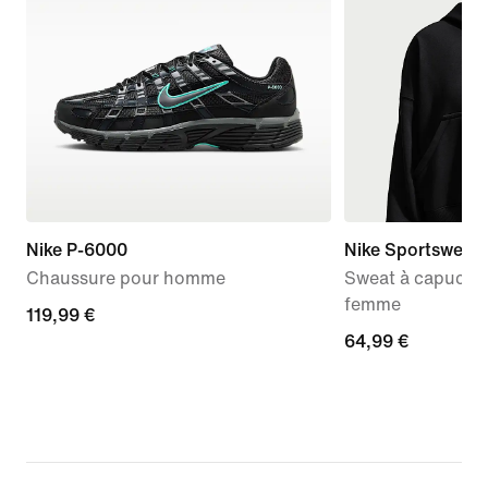
Nike P-6000
Nike Sportswear 
Chaussure pour homme
Sweat à capuche 
femme
119,99 €
119,99 €
64,99 €
64,99 €