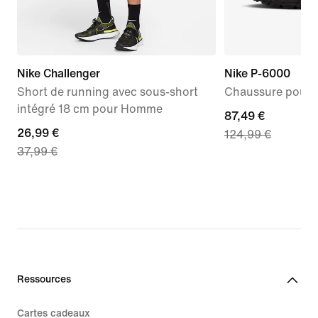
Nike Challenger
Nike P-6000
Short de running avec sous-short
Chaussure pour
intégré 18 cm pour Homme
current
87,49 €
current
26,99 €
124,99 €
price
37,99 €
price
87,49 €,
26,99 €,
original
original
price
price
124,99 €
37,99 €
Ressources
Cartes cadeaux