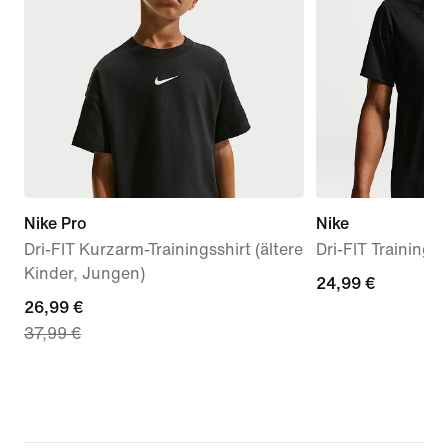
Nike Pro
Nike
Dri-FIT Kurzarm-Trainingsshirt (ältere
Dri-FIT Trainings-
Kinder, Jungen)
24,99 €
24,99 €
current
26,99 €
37,99 €
price
26,99 €,
original
price
37,99 €