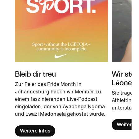
Bleib dir treu
Wir stel
Léone
Zur Feier des Pride Month in
Johannesburg haben wir Member zu
Sie tragen 
einem faszinierenden Live-Podcast
Athlet:inne
eingeladen, der von Ayabonga Ngoma
unterstützt
und Lwazi Madonsela gehostet wurde.
Weitere I
Weitere Infos