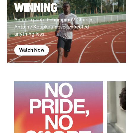
WINNING
An unexpected champion? Charles-
Antoine Kouakou never expected
anything less.
Watch Now