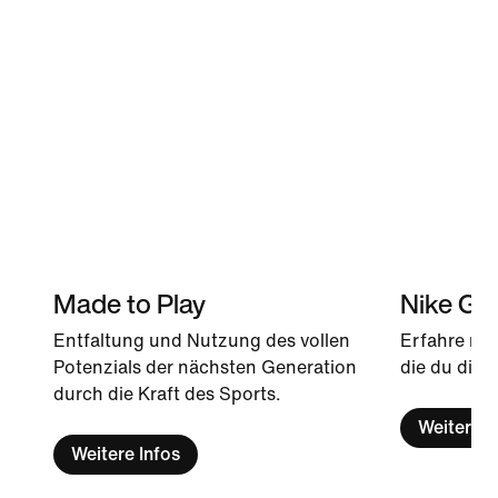
Made to Play
Nike Giv
Entfaltung und Nutzung des vollen
Erfahre meh
Potenzials der nächsten Generation
die du dire
durch die Kraft des Sports.
Weitere I
Weitere Infos