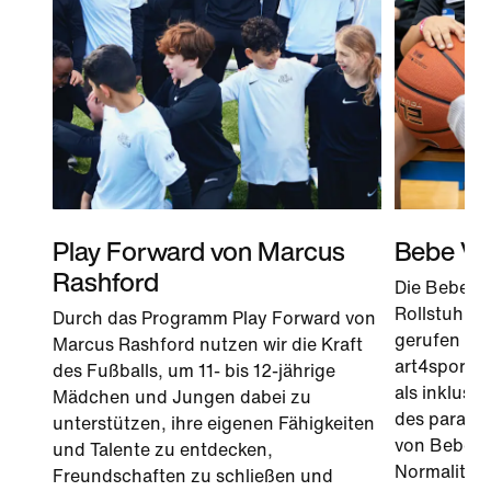
Play Forward von Marcus
Bebe Vi
Rashford
Die Bebe V
Rollstuhlfe
Durch das Programm Play Forward von
gerufen und
Marcus Rashford nutzen wir die Kraft
art4sport ve
des Fußballs, um 11- bis 12-jährige
als inklusi
Mädchen und Jungen dabei zu
des paraly
unterstützen, ihre eigenen Fähigkeiten
von Bebes V
und Talente zu entdecken,
Normalität 
Freundschaften zu schließen und