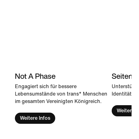
Not A Phase
Seitenw
Engagiert sich für bessere
Unterstützt
Lebensumstände von trans* Menschen
Identitätsb
im gesamten Vereinigten Königreich.
Weitere I
Weitere Infos