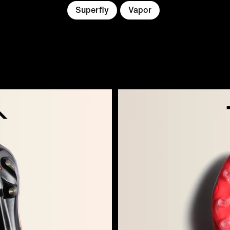
Superfly
Vapor