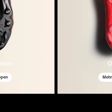
ision
O
ppen
Mehr