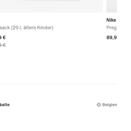
Nike Mind 
ack (20 l, ältere Kinder)
Pregame Mu
nt
9 €
89,99 €
89,99 €
9 €
 €,
nal
9 €
batte
Belgien