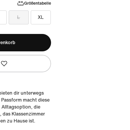
Größentabelle
L
XL
renkorb
bieten dir unterwegs
e Passform macht diese
Alltagsoption, die
z, das Klassenzimmer
en zu Hause ist.