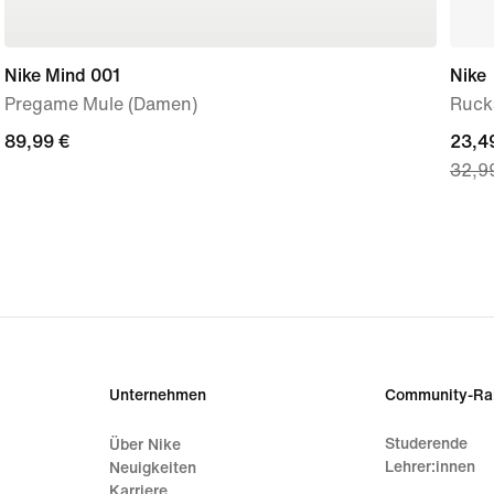
Nike Mind 001
Nike
Pregame Mule (Damen)
Rucks
89,99 €
89,99 €
curre
23,4
32,9
price
23,49
origi
price
32,9
Unternehmen
Community-Ra
Studerende
Über Nike
Lehrer:innen
Neuigkeiten
Karriere