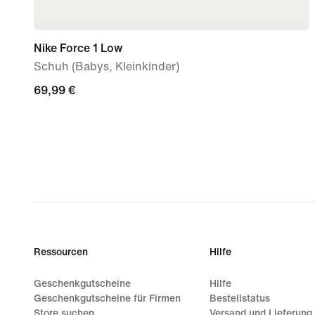
Nike Force 1 Low
Schuh (Babys, Kleinkinder)
69,99 €
69,99 €
Ressourcen
Hilfe
Geschenkgutscheine
Hilfe
Geschenkgutscheine für Firmen
Bestellstatus
Store suchen
Versand und Lieferung