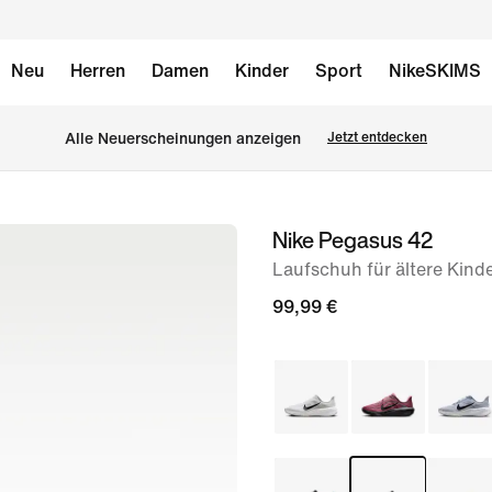
Neu
Herren
Damen
Kinder
Sport
NikeSKIMS
Alle Neuerscheinungen anzeigen
Jetzt entdecken
Nike Pegasus 42
Bild 1
von
Laufschuh für ältere Kind
8
99,99 €