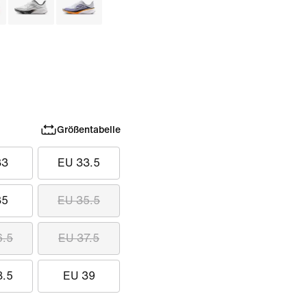
Größentabelle
33
EU 33.5
35
EU 35.5
6.5
EU 37.5
8.5
EU 39