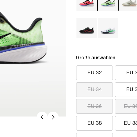
Größe auswählen
EU 32
EU 
EU 34
EU 
EU 36
EU 3
EU 38
EU 3