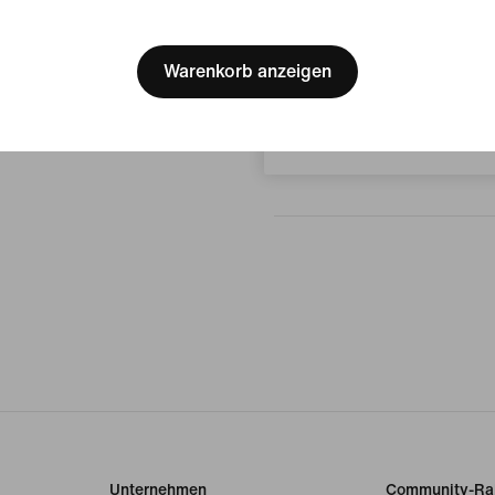
Bewertungen (Fehler)
[ Code: D1B61E47 ]
We think you are in United 
Update your location?
Warenkorb anzeigen
Keine Bewe
Belgien
Bewertung schreiben
Unternehmen
Community-Ra