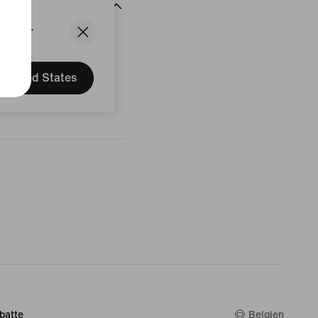
States.
rtungen
United States
batte
Belgien