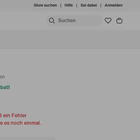
Store suchen
Hilfe
Sei dabei
Anmelden
ren
batt
t ein Fehler
he es noch einmal.