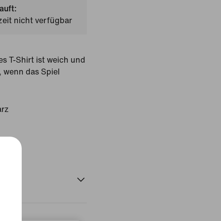
auft:
zeit nicht verfügbar
es T-Shirt ist weich und
t, wenn das Spiel
rz