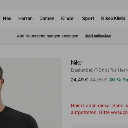
Neu
Herren
Damen
Kinder
Sport
NikeSKIMS
Alle Neuerscheinungen anzeigen
Jetzt entdecken
Nike
Bild 1
von
Basketball-T-Shirt für Her
6
24,49 €
34,99 €
30 % Ra
Beim Laden dieser Seite is
aufgetreten. Bitte versuc