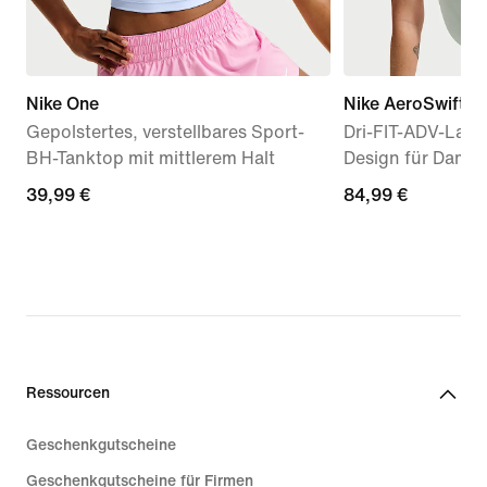
Nike One
Nike AeroSwift
Gepolstertes, verstellbares Sport-
Dri-FIT-ADV-Lauf
BH-Tanktop mit mittlerem Halt
Design für Dame
39,99 €
39,99 €
84,99 €
84,99 €
Ressourcen
Geschenkgutscheine
Geschenkgutscheine für Firmen