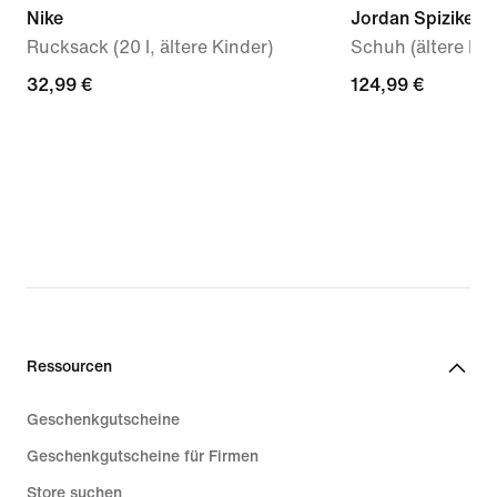
Nike
Jordan Spizike L
Rucksack (20 l, ältere Kinder)
Schuh (ältere Kin
32,99 €
32,99 €
124,99 €
124,99 €
Ressourcen
Geschenkgutscheine
Geschenkgutscheine für Firmen
Store suchen