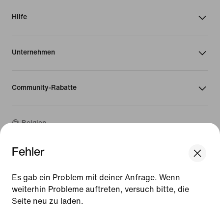
Hilfe
Unternehmen
Community-Rabatte
Belgien
Fehler
©
2026
Nike, Inc. Alle Rechte vorbehalten
We think you are in United States.
Guides
Update your location?
Es gab ein Problem mit deiner Anfrage. Wenn
Nutzungsbedingungen
weiterhin Probleme auftreten, versuch bitte, die
Verkaufsbedingungen
Impressum
Seite neu zu laden.
Belgien
United States
Datenschutzrichtlinie und Cookie-Erklärung