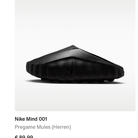
Nike Mind 001
Pregame Mules (Herren)
€ 89,99
€ 89,99