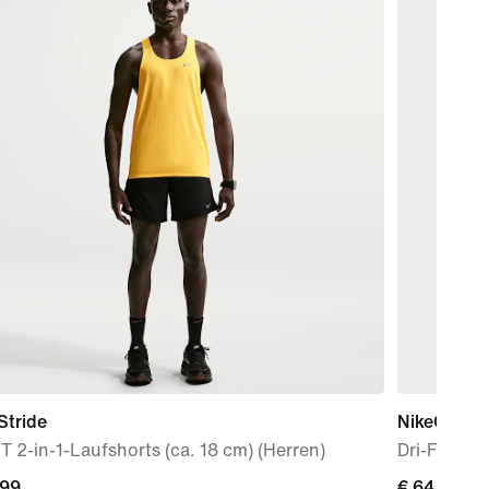
Stride
NikeCourt
IT 2-in-1-Laufshorts (ca. 18 cm) (Herren)
Dri-FIT Ten
,99
,99
€ 64,99
€ 64,99