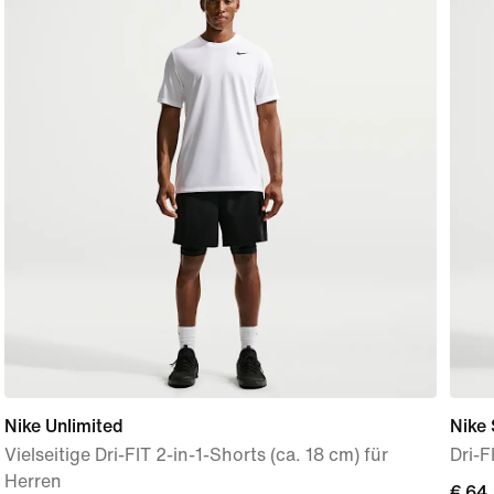
Nike Unlimited
Nike 
Vielseitige Dri-FIT 2-in-1-Shorts (ca. 18 cm) für
Dri-F
Herren
€ 64
€ 64