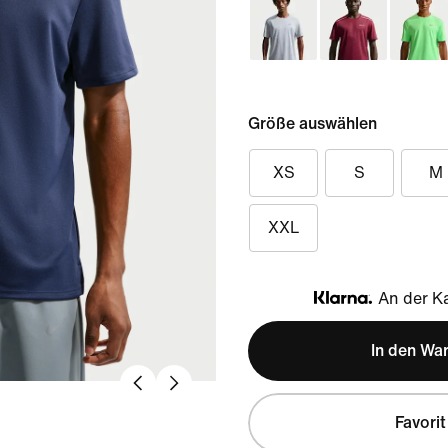
Größe auswählen
XS
S
M
XXL
An der Ka
Klarna
In den Wa
Favorit