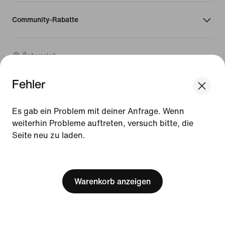
Community-Rabatte
Österreich
Fehler
©
2026
Nike, Inc. Alle Rechte vorbehalten
Guides
Es gab ein Problem mit deiner Anfrage. Wenn
Nutzungsbedingungen
weiterhin Probleme auftreten, versuch bitte, die
Verkaufsbedingungen
Seite neu zu laden.
Impressum
Datenschutzrichtlinie und Cookie-Erklärung
[ Code: D1B61E47 ]
Cookie-Einstellungen ändern.
Warenkorb anzeigen