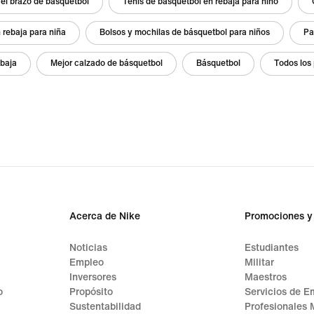
el brazo de básquetbol
Tenis de básquetbol en rebaja para niño
 rebaja para niña
Bolsos y mochilas de básquetbol para niños
Pa
ebaja
Mejor calzado de básquetbol
Básquetbol
Todos los 
Acerca de Nike
Promociones y
Noticias
Estudiantes
Empleo
Militar
Inversores
Maestros
o
Propósito
Servicios de E
Sustentabilidad
Profesionales 