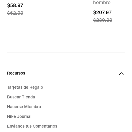
hombre
current
$58.97
current
$207.97
$62.00
price
$230.00
price
$58.97,
$207.97,
original
original
price
price
$62.00
$230.00
Recursos
Tarjetas de Regalo
Buscar Tienda
Hacerse Miembro
Nike Journal
Envíanos tus Comentarios