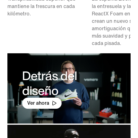
mantiene la frescura en cada
la entresuela y la 
kilómetro.
ReactX Foam en el 
crean un nuevo sis
amortiguación que 
más suavidad y pro
cada pisada.
Detrás del
diseño
Ver ahora