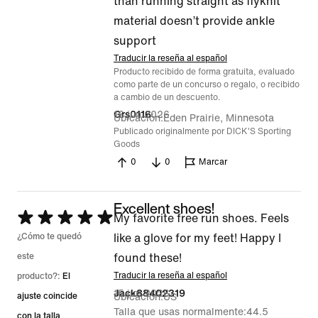
5
than running straight as flyknit
material doesn’t provide ankle
support
Traducir la reseña al español
Producto recibido de forma gratuita, evaluado
como parte de un concurso o regalo, o recibido
a cambio de un descuento.
16 jun 2026
Grs0116
Ubicación
Eden Prairie, Minnesota
Publicado originalmente por DICK'S Sporting
Goods
0
0
Marcar
Excellent shoes!
Se
My favorite free run shoes. Feels
calificó
¿Cómo te quedó
like a glove for my feet! Happy I
con
este
found these!
5
Traducir la reseña al español
producto?:
El
15 jun 2026
Jack88402319
de
ajuste coincide
Ubicación
US
Talla que usas normalmente
44.5
5
con la talla