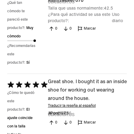
22 jun 2026
Adam244607070
Ubicación
US
¿Qué tan
Talla que usas normalmente
42.5
cómodo te
¿Para qué actividad se usa este
Uso
pareció este
producto?
diario
producto?:
Muy
0
0
Marcar
cómodo
¿Recomendarías
este
producto?:
Sí
Great shoe. I bought it as an inside
Se
shoe for working out wearing
calificó
¿Cómo te quedó
around the house.
con
este
Traducir la reseña al español
5
producto?:
El
16 jun 2026
JPool1975
Ubicación
US
de
ajuste coincide
0
0
Marcar
5
con la talla