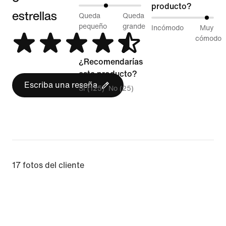
producto?
estrellas
43 %
Queda
Queda
92 %
entre
pequeño
grande
Incómodo
Muy
entre
cómodo
Queda
Incómodo
pequeño
¿Recomendarías
y
y
este producto?
Muy
Queda
Escriba una reseña
Sí (125)
No (25)
cómodo
grande
17 fotos del cliente