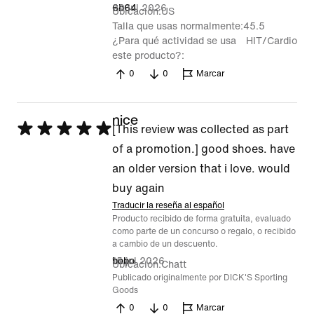
29 jul 2026
6b64
Ubicación
US
Talla que usas normalmente
45.5
¿Para qué actividad se usa
HIT/Cardio
este producto?
0
0
Marcar
nice
Se
[This review was collected as part
calificó
of a promotion.] good shoes. have
con
an older version that i love. would
5
buy again
de
Traducir la reseña al español
Producto recibido de forma gratuita, evaluado
5
como parte de un concurso o regalo, o recibido
a cambio de un descuento.
15 jul 2026
bobo
Ubicación
Chatt
Publicado originalmente por DICK'S Sporting
Goods
0
0
Marcar