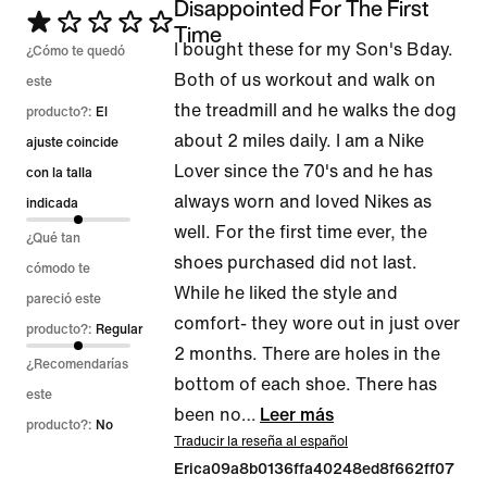
Disappointed For The First
Se
Time
I bought these for my Son's Bday.
calificó
¿Cómo te quedó
Both of us workout and walk on
con
este
the treadmill and he walks the dog
1
producto?:
El
about 2 miles daily. I am a Nike
de
ajuste coincide
Lover since the 70's and he has
5
con la talla
always worn and loved Nikes as
indicada
well. For the first time ever, the
¿Qué tan
shoes purchased did not last.
cómodo te
While he liked the style and
pareció este
comfort- they wore out in just over
producto?:
Regular
2 months. There are holes in the
¿Recomendarías
bottom of each shoe. There has
este
been no
…
Leer más
producto?:
No
Traducir la reseña al español
Erica09a8b0136ffa40248ed8f662ff07