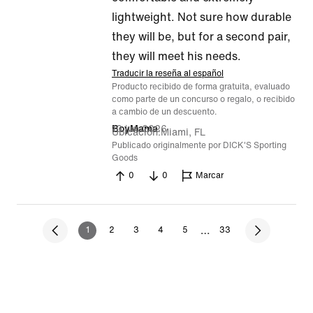
5
lightweight. Not sure how durable
they will be, but for a second pair,
they will meet his needs.
Traducir la reseña al español
Producto recibido de forma gratuita, evaluado
como parte de un concurso o regalo, o recibido
a cambio de un descuento.
10 jun 2026
BoyMama
Ubicación
Miami, FL
Publicado originalmente por DICK'S Sporting
Goods
0
0
Marcar
…
1
2
3
4
5
33