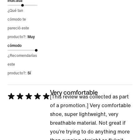
indicada
¿Qué tan
cómodo te
pareció este
producto?:
Muy
cómodo
¿Recomendarías
este
producto?:
Sí
Very comfortable
Se
[This review was collected as part
calificó
of a promotion.] Very comfortable
con
shoe, super lightweight, very
5
breathable material. Not great if
de
you’re trying to do anything more