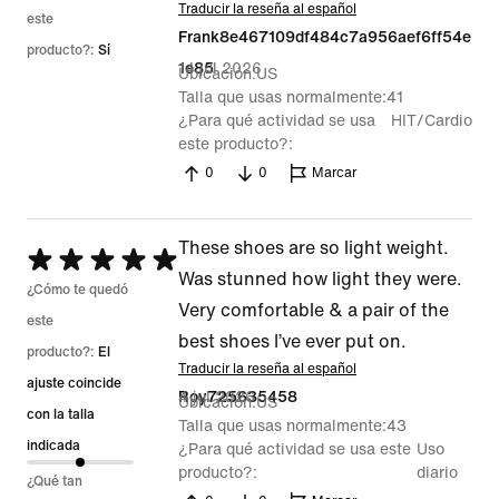
Traducir la reseña al español
este
Frank8e467109df484c7a956aef6ff54e
producto?:
Sí
14 jul 2026
1e85
Ubicación
US
Talla que usas normalmente
41
¿Para qué actividad se usa
HIT/Cardio
este producto?
0
0
Marcar
These shoes are so light weight.
Se
Was stunned how light they were.
calificó
¿Cómo te quedó
Very comfortable & a pair of the
con
este
best shoes I’ve ever put on.
5
producto?:
El
Traducir la reseña al español
de
ajuste coincide
4 jul 2026
Roy725635458
Ubicación
US
5
con la talla
Talla que usas normalmente
43
indicada
¿Para qué actividad se usa este
Uso
producto?
diario
¿Qué tan