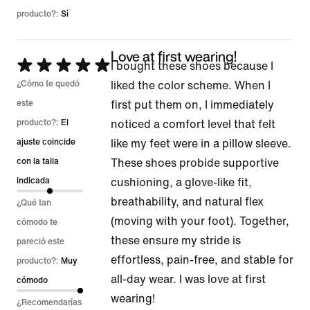
producto?:
Sí
Love at first wearing!
Se
I bought these shoes because I
calificó
¿Cómo te quedó
liked the color scheme. When I
con
este
first put them on, I immediately
5
producto?:
El
noticed a comfort level that felt
de
ajuste coincide
like my feet were in a pillow sleeve.
5
con la talla
These shoes probide supportive
indicada
cushioning, a glove-like fit,
breathability, and natural flex
¿Qué tan
(moving with your foot). Together,
cómodo te
these ensure my stride is
pareció este
effortless, pain-free, and stable for
producto?:
Muy
all-day wear. I was love at first
cómodo
wearing!
¿Recomendarías