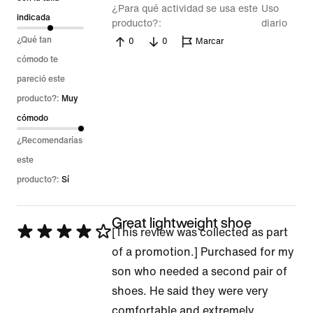
¿Para qué actividad se usa este
Uso
indicada
producto?
diario
¿Qué tan
0
0
Marcar
cómodo te
pareció este
producto?:
Muy
cómodo
¿Recomendarías
este
producto?:
Sí
Great lightweight shoe
Se
[This review was collected as part
calificó
of a promotion.] Purchased for my
con
son who needed a second pair of
4
shoes. He said they were very
de
comfortable and extremely