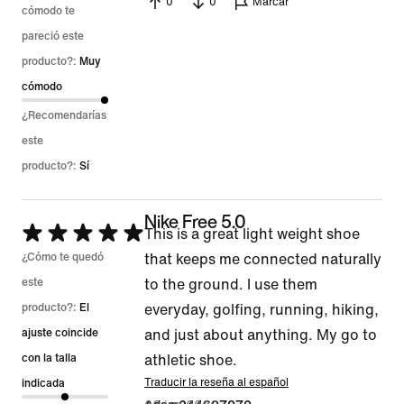
0
0
Marcar
cómodo te
pareció este
producto?:
Muy
cómodo
¿Recomendarías
este
producto?:
Sí
Nike Free 5.0
Se
This is a great light weight shoe
calificó
¿Cómo te quedó
that keeps me connected naturally
con
este
to the ground. I use them
5
producto?:
El
everyday, golfing, running, hiking,
de
ajuste coincide
and just about anything. My go to
5
con la talla
athletic shoe.
Traducir la reseña al español
indicada