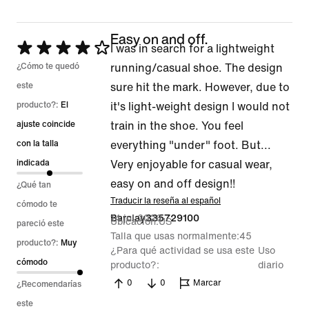
Easy on and off.
Se
I was in search for a lightweight
calificó
¿Cómo te quedó
running/casual shoe. The design
con
este
sure hit the mark. However, due to
4
producto?:
El
it's light-weight design I would not
de
ajuste coincide
train in the shoe. You feel
5
con la talla
everything "under" foot. But...
indicada
Very enjoyable for casual wear,
easy on and off design!!
¿Qué tan
Traducir la reseña al español
cómodo te
14 jul 2026
Barclay335729100
Ubicación
US
pareció este
Talla que usas normalmente
45
producto?:
Muy
¿Para qué actividad se usa este
Uso
cómodo
producto?
diario
0
0
Marcar
¿Recomendarías
este