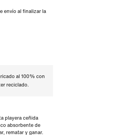
envío al finalizar la
bricado al 100% con
ter reciclado.
sta playera ceñida
tico absorbente de
r, rematar y ganar.