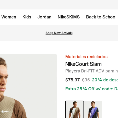
Women
Kids
Jordan
NikeSKIMS
Back to School
Shop New Arrivals
Materiales reciclados
imagen 1 de 6
NikeCourt Slam
Playera Dri-FIT ADV para
$75.97
$95
20% de des
Extra 25% Off w/ code: 