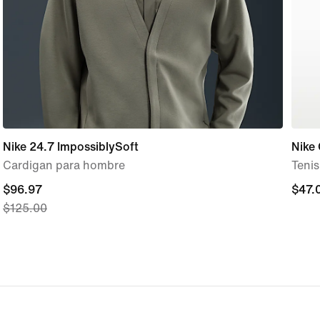
Nike 24.7 ImpossiblySoft
Nike
Cardigan para hombre
Tenis
current
$96.97
$47.
$47.
$125.00
price
$96.97,
original
price
$125.00