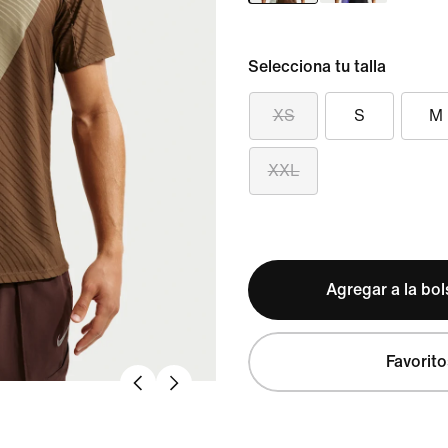
Selecciona tu talla
XS
S
M
XXL
Agregar a la bo
Favorito