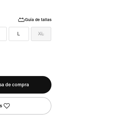
Guía de tallas
L
XL
lsa de compra
s