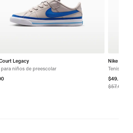
 Court Legacy
Nike Star 
 para niños de preescolar
Tenis de co
00
00
current
$49.97
$57.00
price
$49.97,
original
price
$57.00