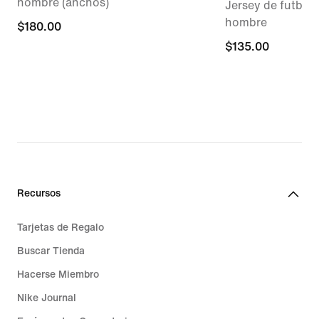
hombre (anchos)
Jersey de futbol 
hombre
$180.00
$180.00
$135.00
$135.00
Recursos
Tarjetas de Regalo
Buscar Tienda
Hacerse Miembro
Nike Journal