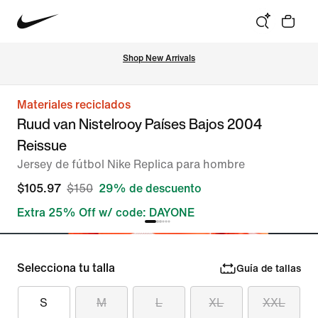
Shop New Arrivals
Materiales reciclados
Ruud van Nistelrooy Países Bajos 2004
Reissue
Jersey de fútbol Nike Replica para hombre
$105.97
$150
29% de descuento
Extra 25% Off w/ code: DAYONE
Selecciona tu talla
Guía de tallas
S
M
L
XL
XXL