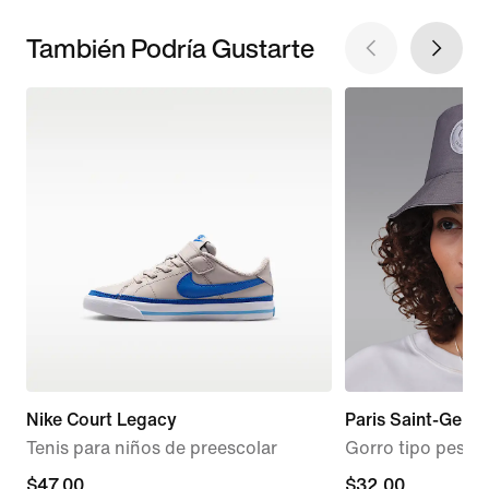
También Podría Gustarte
Nike Court Legacy
Paris Saint-Germ
Tenis para niños de preescolar
Gorro tipo pesca
$47.00
$47.00
$32.00
$32.00