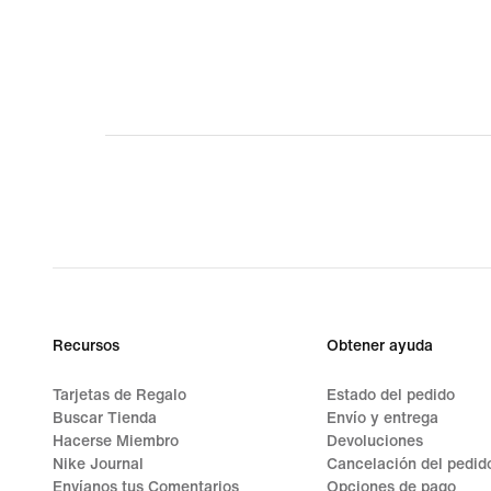
5
de
5
Recursos
Obtener ayuda
Tarjetas de Regalo
Estado del pedido
Buscar Tienda
Envío y entrega
Hacerse Miembro
Devoluciones
Nike Journal
Cancelación del pedid
Envíanos tus Comentarios
Opciones de pago