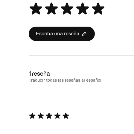
Escriba una reseña
1 reseña
Traducir todas las reseñas al español
Se
calificó
con