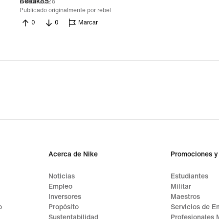
9 abr 2026
Beauk85
Publicado originalmente por rebel
0
0
Marcar
Acerca de Nike
Promociones y
Noticias
Estudiantes
Empleo
Militar
Inversores
Maestros
o
Propósito
Servicios de E
Sustentabilidad
Profesionales 