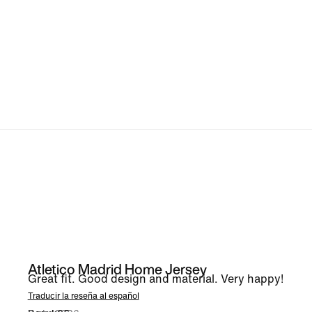
Atletico Madrid Home Jersey
Great fit. Good design and material. Very happy!
Traducir la reseña al español