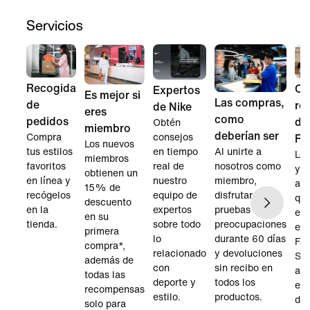
Servicios
Recogida
Co
Expertos
Es mejor si
Las compras,
de
re
de Nike
eres
como
pedidos
de
Obtén
miembro
deberían ser
Compra
consejos
Fa
Los nuevos
tus estilos
en tiempo
Al unirte a
Los
miembros
favoritos
real de
nosotros como
y l
obtienen un
en línea y
nuestro
miembro,
aho
15% de
recógelos
equipo de
disfrutarás de
qu
descuento
en la
expertos
pruebas sin
enc
en su
tienda.
sobre todo
preocupaciones
en 
primera
lo
durante 60 días
Fac
compra*,
relacionado
y devoluciones
Sto
además de
con
sin recibo en
ah
todas las
deporte y
todos los
est
recompensas
estilo.
productos.
dis
solo para