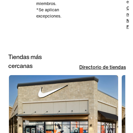
en 
miembros.
Co
*Se aplican
reb
excepciones.
Ni
Fac
Tiendas más
cercanas
Directorio de tiendas