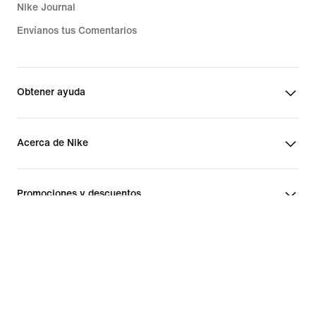
Nike Journal
Envíanos tus Comentarios
Obtener ayuda
Acerca de Nike
Promociones y descuentos
Estados Unidos
©
2026
Nike, Inc. Todos los derechos reservados
Guides