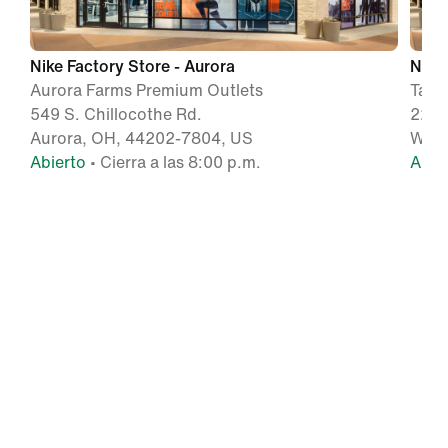
Nike Factory Store - Aurora
Nike 
Aurora Farms Premium Outlets
Tang
549 S. Chillocothe Rd.
2200
Aurora, OH, 44202-7804, US
Wash
Abierto
• Cierra a las 8:00 p.m.
Abie