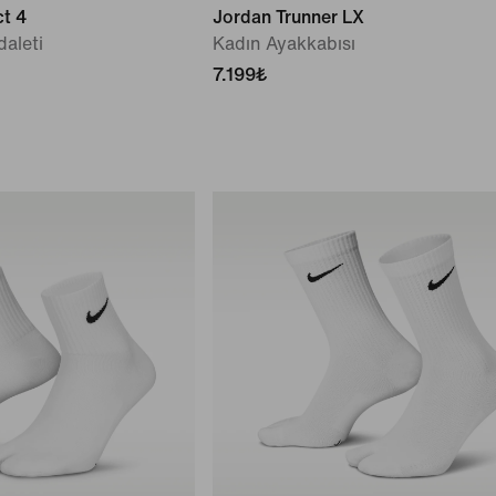
ct 4
Jordan Trunner LX
aleti
Kadın Ayakkabısı
7.199₺