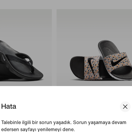
Hata
Nike Kawa
Küçük/Genç Çocuk Terliği
Talebinle ilgili bir sorun yaşadık. Sorun yaşamaya devam
1.649₺
edersen sayfayı yenilemeyi dene.