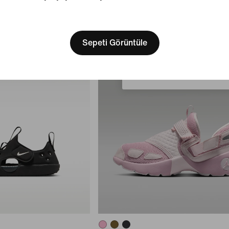
[ Code: D1B61E47 ]
We think you are in United 
Update your location?
Sepeti Görüntüle
Türkiye