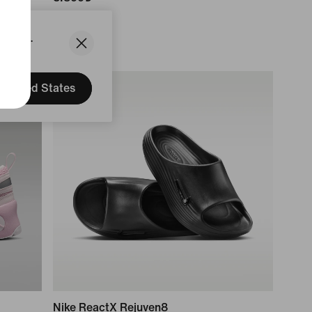
States.
United States
Nike ReactX Rejuven8