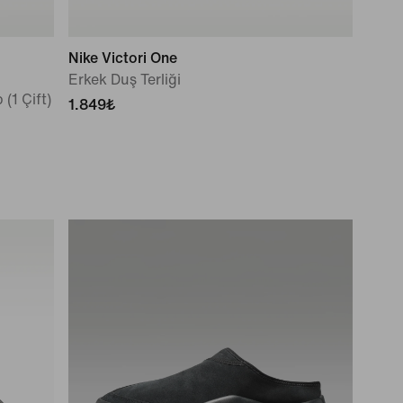
Nike Victori One
Erkek Duş Terliği
(1 Çift)
1.849₺