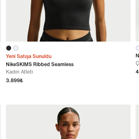
N
Yeni Satışa Sunuldu
Ç
NikeSKIMS Ribbed Seamless
Kadın Atleti
4
3.899₺