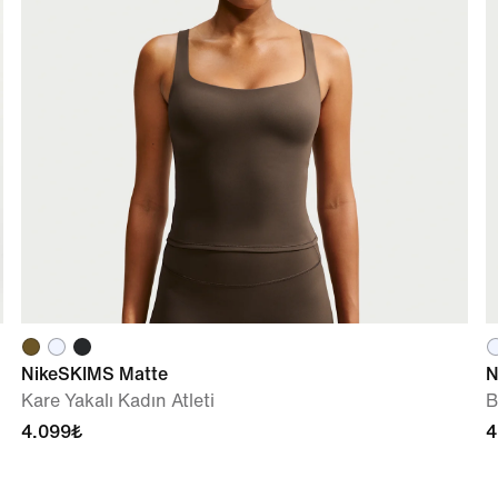
NikeSKIMS Matte
N
Kare Yakalı Kadın Atleti
B
4.099₺
4