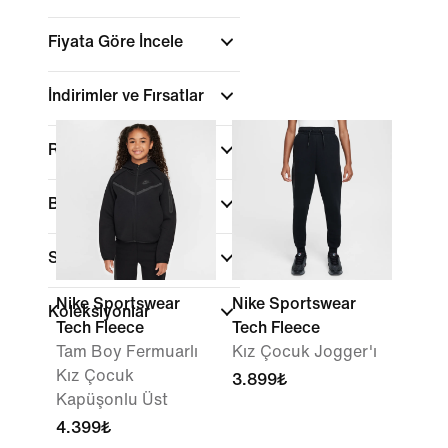
Fiyata Göre İncele
İndirimler ve Fırsatlar
Renk
Beden/Numara Aralığı
Spor
Nike Sportswear
Nike Sportswear
Koleksiyonlar
Tech Fleece
Tech Fleece
Tam Boy Fermuarlı
Kız Çocuk Jogger'ı
Kız Çocuk
3.899₺
Kapüşonlu Üst
4.399₺