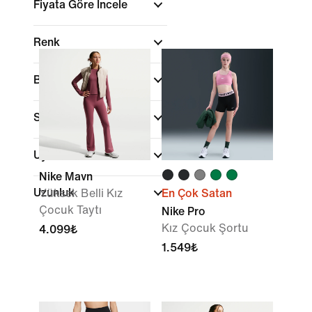
Fiyata Göre İncele
Renk
Beden/Numara Aralığı
Spor
(1)
Uyum
Nike Mavn
Uzunluk
Yüksek Belli Kız
En Çok Satan
Çocuk Taytı
Nike Pro
Kız Çocuk Şortu
4.099₺
1.549₺