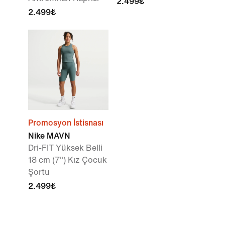
2.499₺
2.499₺
Promosyon İstisnası
Nike MAVN
Dri-FIT Yüksek Belli
18 cm (7") Kız Çocuk
Şortu
2.499₺