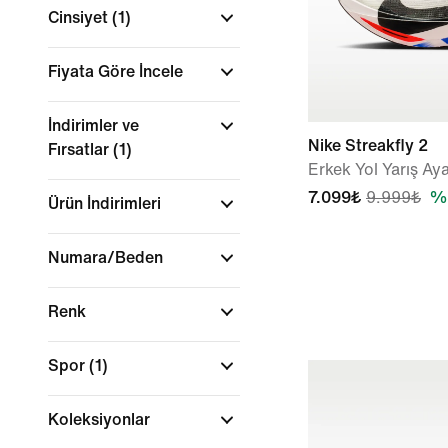
Cinsiyet
(1)
Fiyata Göre İncele
İndirimler ve
Nike Streakfly 2
Fırsatlar
(1)
Erkek Yol Yarış Ay
7.099₺
9.999₺
%2
Ürün İndirimleri
Numara/Beden
Renk
Spor
(1)
Koleksiyonlar