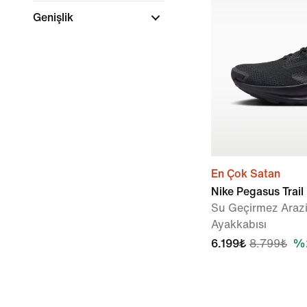
Genişlik
En Çok Satan
Nike Pegasus Trai
Su Geçirmez Arazi
Ayakkabısı
6.199₺
8.799₺
%2