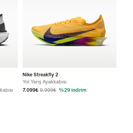
Nike Streakfly 2
Yol Yarış Ayakkabısı
kabısı
7.099₺
9.999₺
%29 indirim