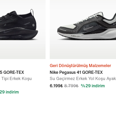
Geri Dönüştürülmüş Malzemeler
l 5 GORE-TEX
Nike Pegasus 41 GORE-TEX
 Tipi Erkek Koşu
Su Geçirmez Erkek Yol Koşu Ayak
6.199₺
8.799₺
%29 indirim
9 indirim