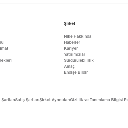
Şirket
Nike Hakkında
mu
Haberler
limat
Kariyer
Yatırımcılar
ekleri
Sürdürülebilirlik
Amaç
Endişe Bildir
 Şartları
Satış Şartları
Şirket Ayrıntıları
Gizlilik ve Tanımlama Bilgisi Po