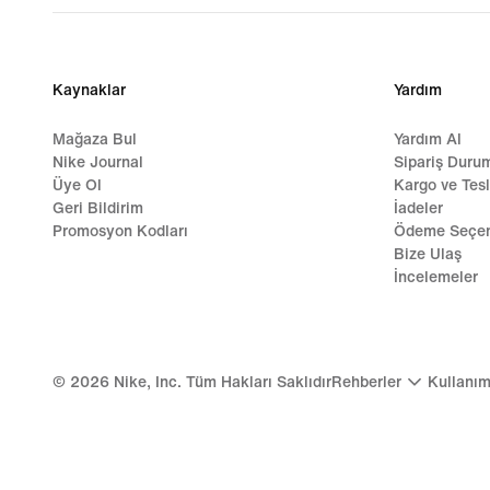
Kaynaklar
Yardım
Mağaza Bul
Yardım Al
Nike Journal
Sipariş Duru
Üye Ol
Kargo ve Tes
Geri Bildirim
İadeler
Promosyon Kodları
Ödeme Seçen
Bize Ulaş
İncelemeler
©
2026
Nike, Inc. Tüm Hakları Saklıdır
Rehberler
Kullanım