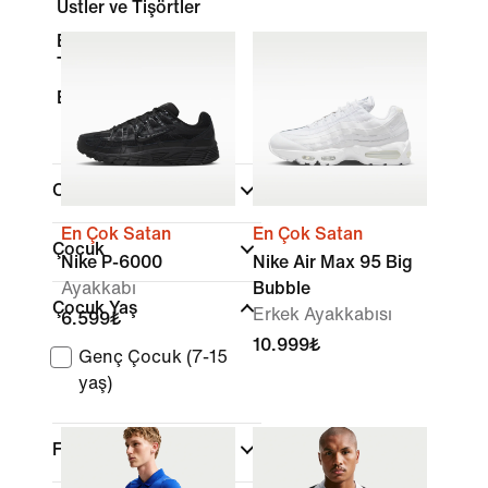
Üstler ve Tişörtler
Eşofman Altları ve
Taytlar
Eşofmanlar
Cinsiyet
En Çok Satan
En Çok Satan
Çocuk
Nike P-6000
Nike Air Max 95 Big
Ayakkabı
Bubble
Çocuk Yaş
Erkek Ayakkabısı
6.599₺
10.999₺
Genç Çocuk (7-15
yaş)
Fiyata Göre İncele