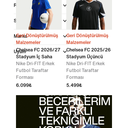
Renk
Spor
Geri Dönüştürülmüş
Geri Dönüştürülmüş
Marka
Malzemeler
Malzemeler
Chelsea FC 2026/27
Chelsea FC 2025/26
Uyum
Stadyum İç Saha
Stadyum Üçüncü
Nike Dri-FIT Erkek
Nike Dri-FIT Erkek
Futbol Taraftar
Futbol Taraftar
Forması
Forması
6.099₺
5.499₺
"SIRA DIŞI
BECERİLERİM
VE FARKLI
TEKNİĞİMLE