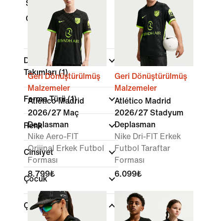
Şortlar
Çoraplar
Dünya Futbol Kulübü
Takımları
(1)
Geri Dönüştürülmüş
Geri Dönüştürülmüş
Malzemeler
Malzemeler
Forma Türü
(1)
Atlético Madrid
Atlético Madrid
2026/27 Maç
2026/27 Stadyum
Deplasman
Deplasman
Renk
Nike Aero-FIT
Nike Dri-FIT Erkek
Orijinal Erkek Futbol
Futbol Taraftar
Cinsiyet
Forması
Forması
8.799₺
6.099₺
Çocuk
Çocuk Yaş