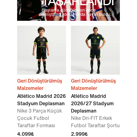
TASARLANDI
Başlama düdüğünden önce
geliştirildi, detaylarda hayat buldu.
Geri Dönüştürülmüş
Geri Dönüştürülmüş
Malzemeler
Malzemeler
Atlético Madrid 2026
Atlético Madrid
Stadyum Deplasman
2026/27 Stadyum
Nike 3 Parça Küçük
Deplasman
Çocuk Futbol
Nike Dri-FIT Erkek
Taraftar Forması
Futbol Taraftar Şortu
4.099₺
2.999₺