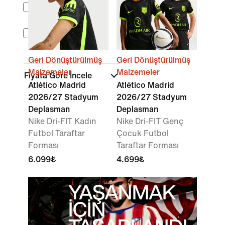
Küçük Çocuk (3-7
yaş)
Genç Çocuk (7-15
yaş)
Geri Dönüştürülmüş
Geri Dönüştürülmüş
Malzemeler
Malzemeler
Fiyata Göre İncele
Atlético Madrid
Atlético Madrid
2026/27 Stadyum
2026/27 Stadyum
Deplasman
Deplasman
Nike Dri-FIT Kadın
Nike Dri-FIT Genç
Futbol Taraftar
Çocuk Futbol
Forması
Taraftar Forması
6.099₺
4.699₺
YAŞANMAK
İÇİN