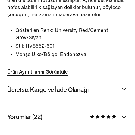
olan dış taban tutuşuna sahiptir. Ayrıca üst kısımda
nefes alabilirlik sağlayan delikler bulunur, böylece
çocuğun, her zaman maceraya hazır olur.
Gösterilen Renk:
University Red/Cement
Grey/Siyah
Stil:
HV8552-601
Menşe Ülke/Bölge: Endonezya
Ürün Ayrıntılarını Görüntüle
Ücretsiz Kargo ve İade Olanağı
Yorumlar (22)