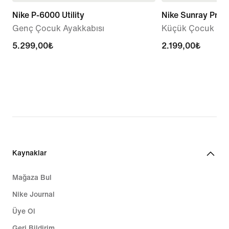
Nike P-6000 Utility
Nike Sunray Prot
Genç Çocuk Ayakkabısı
Küçük Çocuk San
5.299,00₺
5.299,00₺
2.199,00₺
2.199,00₺
Kaynaklar
Mağaza Bul
Nike Journal
Üye Ol
Geri Bildirim