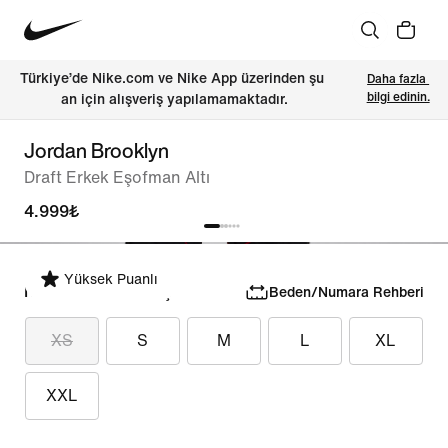
Türkiye’de Nike.com ve Nike App üzerinden şu 
Daha fazla 
bilgi edinin.
an için alışveriş yapılamamaktadır.
Jordan Brooklyn
Draft Erkek Eşofman Altı
4.999₺
Yüksek Puanlı
Numara/Beden Seç
Beden/Numara Rehberi
XS
S
M
L
XL
XXL