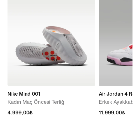
Nike Mind 001
Air Jordan 4 Ret
Kadın Maç Öncesi Terliği
Erkek Ayakkabısı
4.999,00₺
4.999,00₺
11.999,00₺
11.999,00₺