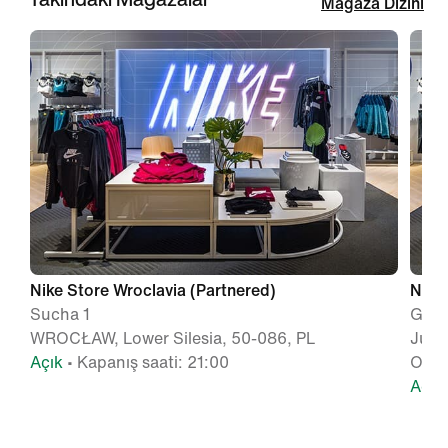
Mağaza Dizini
Nike Store Wroclavia (Partnered)
Nike 
Sucha 1
Gale
WROCŁAW, Lower Silesia, 50-086, PL
Juli
Açık
• Kapanış saati: 21:00
OLSZ
Açık