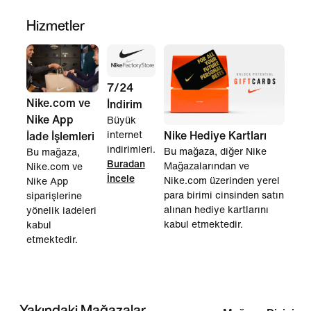
Hizmetler
7/24
Nike.com ve
İndirim
Nike App
Büyük
internet
Nike Hediye Kartları
İade İşlemleri
indirimleri.
Bu mağaza, diğer Nike
Bu mağaza,
Buradan
Mağazalarından ve
Nike.com ve
İncele
Nike.com üzerinden yerel
Nike App
para birimi cinsinden satın
siparişlerine
alınan hediye kartlarını
yönelik iadeleri
kabul etmektedir.
kabul
etmektedir.
Yakındaki Mağazalar