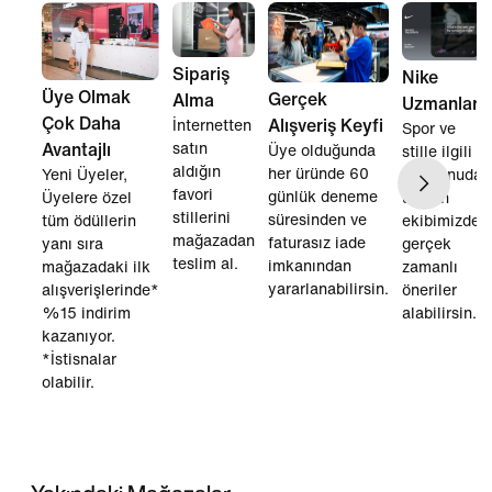
Sipariş
Nike
Üye Olmak
Gerçek
Alma
Uzmanları
Çok Daha
Alışveriş Keyfi
İnternetten
Spor ve
satın
Avantajlı
Üye olduğunda
stille ilgili
aldığın
her üründe 60
her konuda
Yeni Üyeler,
favori
günlük deneme
uzman
Üyelere özel
stillerini
süresinden ve
ekibimizden
tüm ödüllerin
mağazadan
faturasız iade
gerçek
yanı sıra
teslim al.
imkanından
zamanlı
mağazadaki ilk
yararlanabilirsin.
öneriler
alışverişlerinde*
alabilirsin.
%15 indirim
kazanıyor.
*İstisnalar
olabilir.