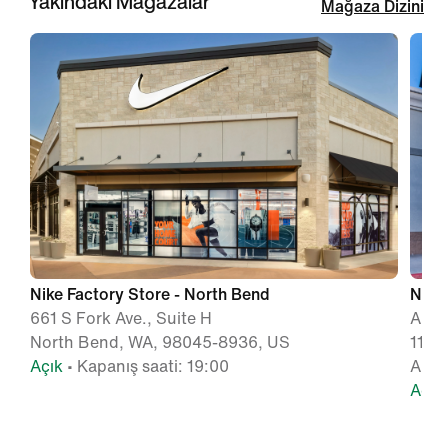
Yakındaki Mağazalar
Mağaza Dizini
Nike Factory Store - North Bend
Nike
661 S Fork Ave., Suite H
Aubur
North Bend, WA, 98045-8936, US
1101
Açık
• Kapanış saati: 19:00
Aubu
Açık