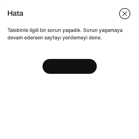
Hata
We think you are in United States.
Update your location?
Talebinle ilgili bir sorun yaşadık. Sorun yaşamaya
devam edersen sayfayı yenilemeyi dene.
Türkiye
United States
Kaynaklar
[ Code: D1B61E47 ]
Mağaza Bul
Nike Journal
Sepeti Görüntüle
Üye Ol
Geri Bildirim
Promosyon Kodları
Yardım